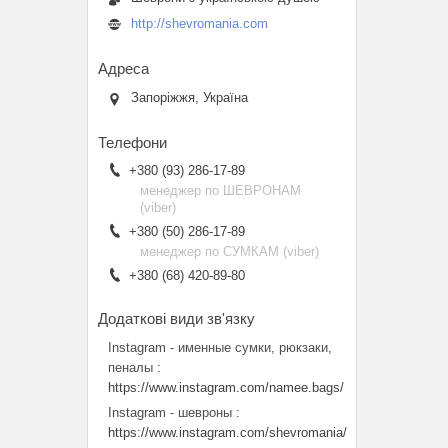
http://shevromania.com
Запоріжжя, Україна
+380 (93) 286-17-89
менеджер по ШЕВРОНАМ
(viber)
+380 (50) 286-17-89
менеджер по СУМКАМ (viber)
+380 (68) 420-89-80
Instagram - именные сумки, рюкзаки,
пеналы
https://www.instagram.com/namee.bags/
Instagram - шевроны
https://www.instagram.com/shevromania/