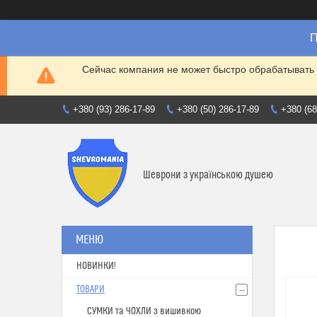
П
Сейчас компания не может быстро обрабатывать 
+380 (93) 286-17-89
+380 (50) 286-17-89
+380 (68
Шеврони з українською душею
НОВИНКИ!
ТОВАРИ
СУМКИ та ЧОХЛИ з вишивкою