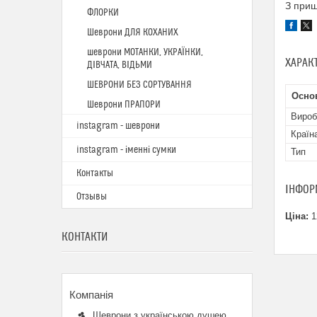
З при
ФЛОРКИ
Шеврони ДЛЯ КОХАНИХ
шеврони МОТАНКИ, УКРАЇНКИ,
ХАРАК
ДІВЧАТА, ВІДЬМИ
ШЕВРОНИ БЕЗ СОРТУВАННЯ
Основ
Шеврони ПРАПОРИ
Вироб
instagram - шеврони
Країн
instagram - іменні сумки
Тип
Контакты
ІНФОР
Отзывы
Ціна:
1
КОНТАКТИ
Шеврони з українською душею