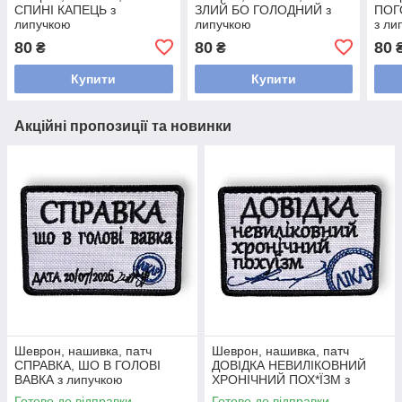
СПИНІ КАПЕЦЬ з
ЗЛИЙ БО ГОЛОДНИЙ з
ПОГ
липучкою
липучкою
з ли
80
80
80
₴
₴
Купити
Купити
Акційні пропозиції та новинки
Шеврон, нашивка, патч
Шеврон, нашивка, патч
СПРАВКА, ШО В ГОЛОВІ
ДОВІДКА НЕВИЛІКОВНИЙ
ВАВКА з липучкою
ХРОНІЧНИЙ ПОХ*ЇЗМ з
липучкою
Готово до відправки
Готово до відправки