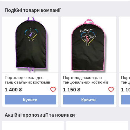
Подібні товари компанії
Портплед чохол для
Портплед чохол для
Порт
танцювальних костюмів
танцювальних костюмів
танц
1 400
1 150
1 1
₴
₴
Купити
Купити
Акційні пропозиції та новинки