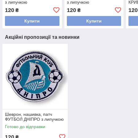
з липучкою
з липучкою
КРИВ
120
120
120
₴
₴
Купити
Купити
Акційні пропозиції та новинки
Шеврон, нашивка, патч
ФУТБОЛ ДНІПРО з липучкою
Готово до відправки
120
₴