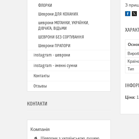
З при
ФЛОРКИ
Шеврони ДЛЯ КОХАНИХ
шеврони МОТАНКИ, УКРАЇНКИ,
ДІВЧАТА, ВІДЬМИ
ХАРАК
ШЕВРОНИ БЕЗ СОРТУВАННЯ
Основ
Шеврони ПРАПОРИ
Вироб
instagram - шеврони
Країн
instagram - іменні сумки
Тип
Контакты
ІНФОР
Отзывы
Ціна:
1
КОНТАКТИ
Шеврони з українською душею