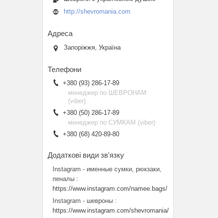
http://shevromania.com
Запоріжжя, Україна
+380 (93) 286-17-89
менеджер по ШЕВРОНАМ
(viber)
+380 (50) 286-17-89
менеджер по СУМКАМ (viber)
+380 (68) 420-89-80
Instagram - именные сумки, рюкзаки,
пеналы
https://www.instagram.com/namee.bags/
Instagram - шевроны
https://www.instagram.com/shevromania/