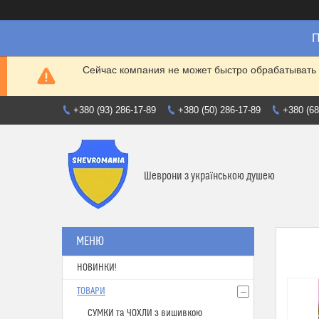
П
Сейчас компания не может быстро обрабатывать 
+380 (93) 286-17-89
+380 (50) 286-17-89
+380 (68
Шеврони з українською душею
НОВИНКИ!
ТОВАРИ
СУМКИ та ЧОХЛИ з вишивкою