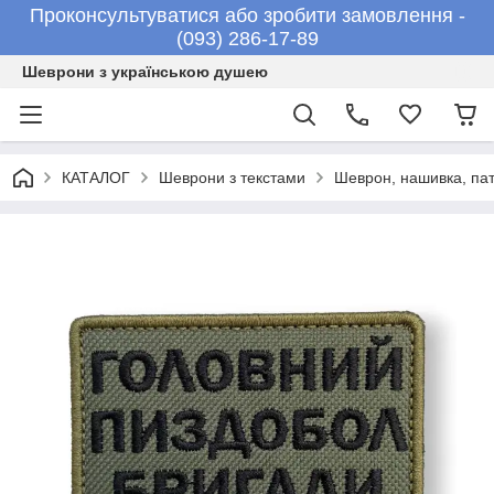
Проконсультуватися або зробити замовлення -
(093) 286-17-89
Шеврони з українською душею
КАТАЛОГ
Шеврони з текстами
Шеврон, нашивка, п