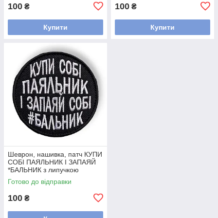
100
100
₴
₴
Купити
Купити
Шеврон, нашивка, патч КУПИ
СОБІ ПАЯЛЬНИК І ЗАПАЯЙ
*БАЛЬНИК з липучкою
Готово до відправки
100
₴