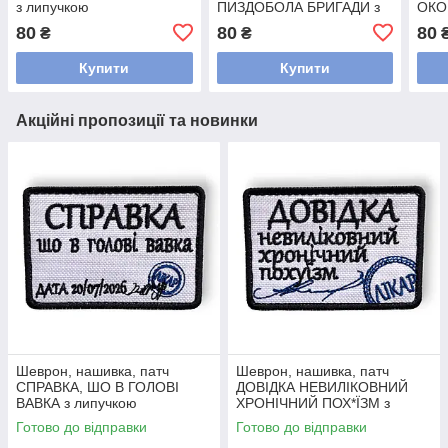
з липучкою
ПИЗДОБОЛА БРИГАДИ з
ОКО
липучкою
лип
80
80
80
₴
₴
Купити
Купити
Акційні пропозиції та новинки
Шеврон, нашивка, патч
Шеврон, нашивка, патч
СПРАВКА, ШО В ГОЛОВІ
ДОВІДКА НЕВИЛІКОВНИЙ
ВАВКА з липучкою
ХРОНІЧНИЙ ПОХ*ЇЗМ з
липучкою
Готово до відправки
Готово до відправки