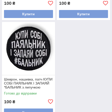
100
100
₴
₴
Купити
Купити
Шеврон, нашивка, патч КУПИ
СОБІ ПАЯЛЬНИК І ЗАПАЯЙ
*БАЛЬНИК з липучкою
Готово до відправки
100
₴