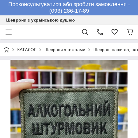
Проконсультуватися або зробити замовлення -
(093) 286-17-89
Шеврони з українською душею
КАТАЛОГ
Шеврони з текстами
Шеврон, нашивка, п