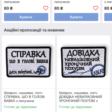
липучкою
липучкою
з ли
80
80
80
₴
₴
Купити
Купити
Акційні пропозиції та новинки
Шеврон, нашивка, патч
Шеврон, нашивка, патч
СПРАВКА, ШО В ГОЛОВІ
ДОВІДКА НЕВИЛІКОВНИЙ
ВАВКА з липучкою
ХРОНІЧНИЙ ПОХ*ЇЗМ з
липучкою
Готово до відправки
Готово до відправки