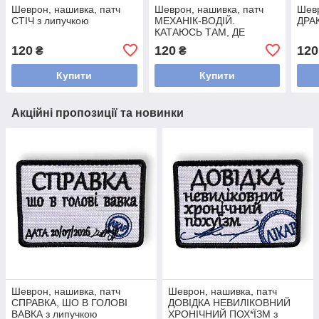
Шеврон, нашивка, патч
Шеврон, нашивка, патч
Шевр
СТІЧ з липучкою
МЕХАНІК-ВОДІЙ.
ДРА
КАТАЮСЬ ТАМ, ДЕ
ВОВКИ СРАТЬ БОЯЛИСЬ
120
120
120
₴
₴
з липучкою
Купити
Купити
Акційні пропозиції та новинки
Шеврон, нашивка, патч
Шеврон, нашивка, патч
СПРАВКА, ШО В ГОЛОВІ
ДОВІДКА НЕВИЛІКОВНИЙ
ВАВКА з липучкою
ХРОНІЧНИЙ ПОХ*ЇЗМ з