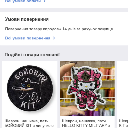
Всі умови оплати
Умови повернення
Повернення товару впродовж 14 днів за рахунок покупця
Всі умови повернення
Подібні товари компанії
Шеврон, нашивка, патч
Шеврон, нашивка, патч
Шевр
БОЙОВИЙ КІТ з липучкою
HELLO KITTY MILITARY з
КІТ 