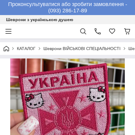
Проконсультуватися або зробити замовлення -
(093) 286-17-89
Шеврони з українською душею
КАТАЛОГ
Шеврони ВІЙСЬКОВІ СПЕЦІАЛЬНОСТІ
Ше