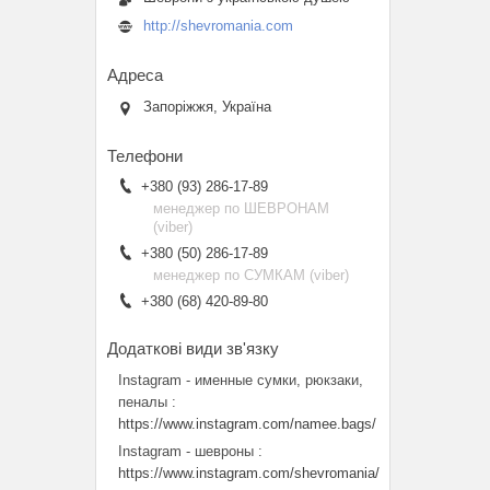
http://shevromania.com
Запоріжжя, Україна
+380 (93) 286-17-89
менеджер по ШЕВРОНАМ
(viber)
+380 (50) 286-17-89
менеджер по СУМКАМ (viber)
+380 (68) 420-89-80
Instagram - именные сумки, рюкзаки,
пеналы
https://www.instagram.com/namee.bags/
Instagram - шевроны
https://www.instagram.com/shevromania/