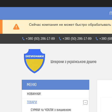
П
Сейчас компания не может быстро обрабатывать 
+380 (93) 286-17-89
+380 (50) 286-17-89
+380 (68
Шеврони з українською душею
НОВИНКИ!
ТОВАРИ
СУМКИ та ЧОХЛИ з вишивкою