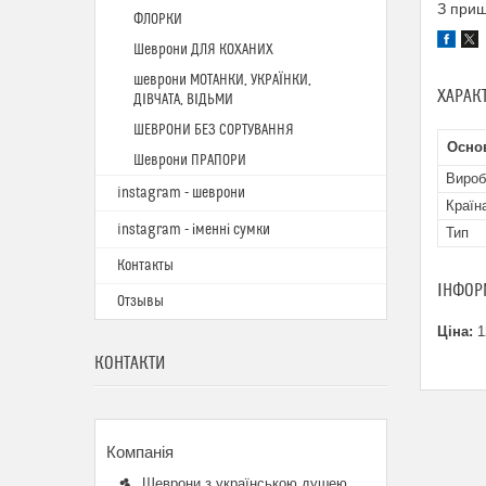
З при
ФЛОРКИ
Шеврони ДЛЯ КОХАНИХ
шеврони МОТАНКИ, УКРАЇНКИ,
ХАРАК
ДІВЧАТА, ВІДЬМИ
ШЕВРОНИ БЕЗ СОРТУВАННЯ
Основ
Шеврони ПРАПОРИ
Вироб
instagram - шеврони
Країн
instagram - іменні сумки
Тип
Контакты
ІНФОР
Отзывы
Ціна:
1
КОНТАКТИ
Шеврони з українською душею