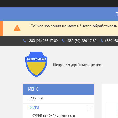
П
Сейчас компания не может быстро обрабатывать 
+380 (93) 286-17-89
+380 (50) 286-17-89
+380 (68
Шеврони з українською душею
НОВИНКИ!
ТОВАРИ
СУМКИ та ЧОХЛИ з вишивкою