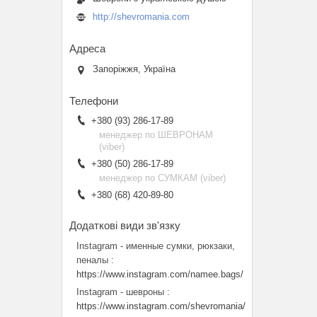
http://shevromania.com
Запоріжжя, Україна
+380 (93) 286-17-89
менеджер по ШЕВРОНАМ
(viber)
+380 (50) 286-17-89
менеджер по СУМКАМ (viber)
+380 (68) 420-89-80
Instagram - именные сумки, рюкзаки,
пеналы
https://www.instagram.com/namee.bags/
Instagram - шевроны
https://www.instagram.com/shevromania/