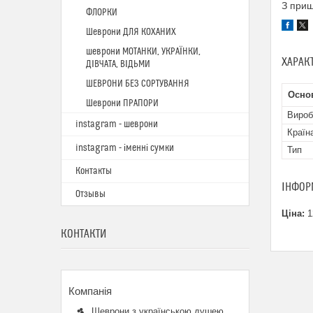
З при
ФЛОРКИ
Шеврони ДЛЯ КОХАНИХ
шеврони МОТАНКИ, УКРАЇНКИ,
ХАРАК
ДІВЧАТА, ВІДЬМИ
ШЕВРОНИ БЕЗ СОРТУВАННЯ
Основ
Шеврони ПРАПОРИ
Вироб
instagram - шеврони
Країн
instagram - іменні сумки
Тип
Контакты
ІНФОР
Отзывы
Ціна:
1
КОНТАКТИ
Шеврони з українською душею