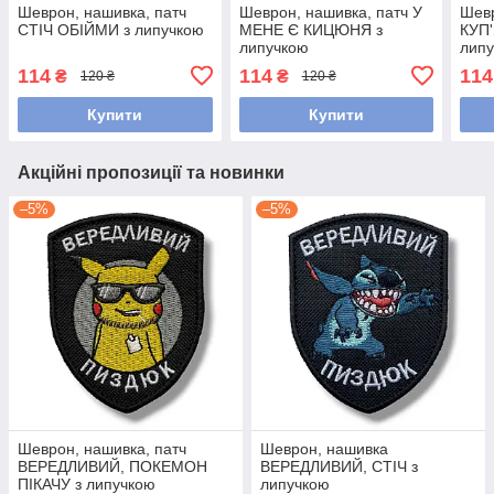
Шеврон, нашивка, патч
Шеврон, нашивка, патч У
Шевр
СТІЧ ОБІЙМИ з липучкою
МЕНЕ Є КИЦЮНЯ з
КУП
липучкою
лип
114
114
114
₴
₴
120 ₴
120 ₴
Купити
Купити
Акційні пропозиції та новинки
–5%
–5%
Шеврон, нашивка, патч
Шеврон, нашивка
ВЕРЕДЛИВИЙ, ПОКЕМОН
ВЕРЕДЛИВИЙ, СТІЧ з
ПІКАЧУ з липучкою
липучкою