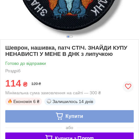
Шеврон, нашивка, патч СТІЧ. ЗНАЙДИ КУПУ
НЕНАВИСТІ У МЕНЕ В ДНК з липучкою
Готово до відправки
Роздріб
114
₴
120 ₴
Мінімальна сума замовлення на сайті — 300 ₴
Економія
6 ₴
Залишилось
14 днів
Купити
або
Купити з