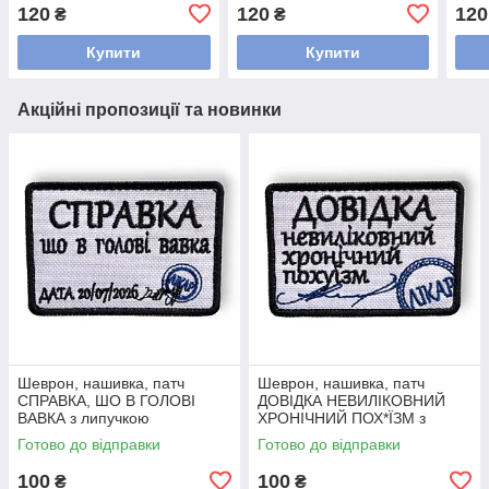
ВОВ
120
120
120
₴
₴
з ли
Купити
Купити
Акційні пропозиції та новинки
Шеврон, нашивка, патч
Шеврон, нашивка, патч
СПРАВКА, ШО В ГОЛОВІ
ДОВІДКА НЕВИЛІКОВНИЙ
ВАВКА з липучкою
ХРОНІЧНИЙ ПОХ*ЇЗМ з
липучкою
Готово до відправки
Готово до відправки
100
100
₴
₴