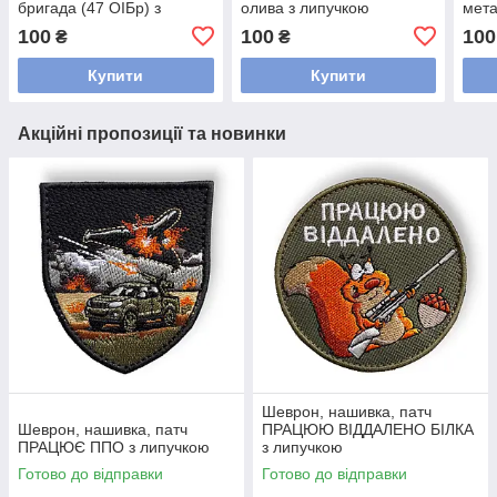
бригада (47 ОІБр) з
олива з липучкою
мета
липучкою
лип
100
100
100
₴
₴
Купити
Купити
Акційні пропозиції та новинки
Шеврон, нашивка, патч
Шеврон, нашивка, патч
ПРАЦЮЮ ВІДДАЛЕНО БІЛКА
ПРАЦЮЄ ППО з липучкою
з липучкою
Готово до відправки
Готово до відправки