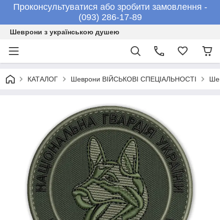
Проконсультуватися або зробити замовлення -
(093) 286-17-89
Шеврони з українською душею
КАТАЛОГ
Шеврони ВІЙСЬКОВІ СПЕЦІАЛЬНОСТІ
Ше