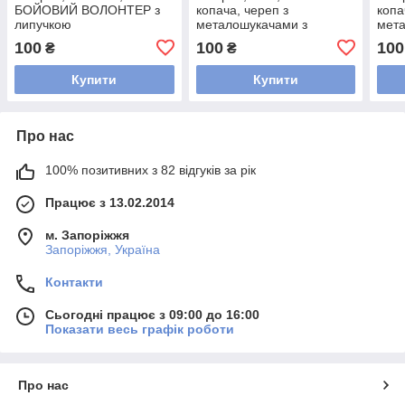
БОЙОВИЙ ВОЛОНТЕР з
копача, череп з
копа
липучкою
металошукачами з
мета
липучкою
лип
100
100
100
₴
₴
Купити
Купити
Про нас
100% позитивних з 82 відгуків за рік
Працює з 13.02.2014
м. Запоріжжя
Запоріжжя, Україна
Контакти
Сьогодні працює з 09:00 до 16:00
Показати весь графік роботи
Про нас