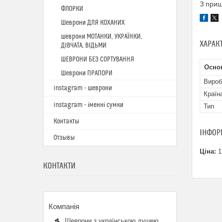
З при
ФЛОРКИ
Шеврони ДЛЯ КОХАНИХ
шеврони МОТАНКИ, УКРАЇНКИ,
ХАРАК
ДІВЧАТА, ВІДЬМИ
ШЕВРОНИ БЕЗ СОРТУВАННЯ
Основ
Шеврони ПРАПОРИ
Вироб
instagram - шеврони
Країн
instagram - іменні сумки
Тип
Контакты
ІНФОР
Отзывы
Ціна:
1
КОНТАКТИ
Шеврони з українською душею