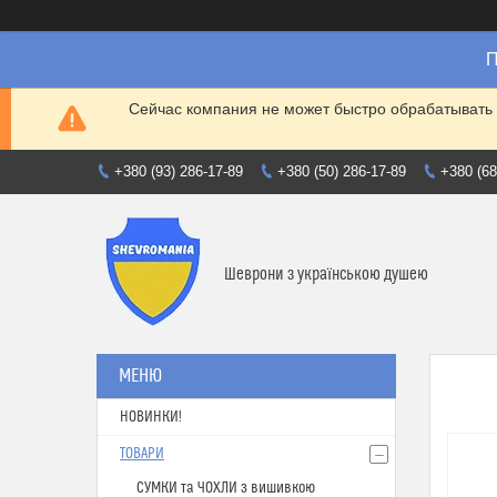
П
Сейчас компания не может быстро обрабатывать 
+380 (93) 286-17-89
+380 (50) 286-17-89
+380 (68
Шеврони з українською душею
НОВИНКИ!
ТОВАРИ
СУМКИ та ЧОХЛИ з вишивкою