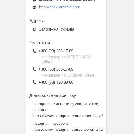
http://shevromania.com
Запоріжжя, Україна
+380 (93) 286-17-89
менеджер по ШЕВРОНАМ
(viber)
+380 (50) 286-17-89
менеджер по СУМКАМ (viber)
+380 (68) 420-89-80
Instagram - именные сумки, рюкзаки,
пеналы
https://www.instagram.com/namee.bags/
Instagram - шевроны
https://www.instagram.com/shevromania/