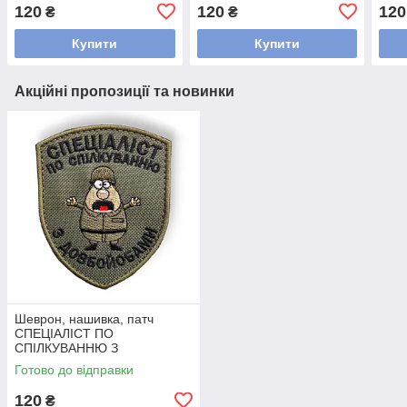
ВОВКИ СРАТЬ БОЯЛИСЬ
лип
120
120
120
₴
₴
з липучкою
Купити
Купити
Акційні пропозиції та новинки
Шеврон, нашивка, патч
СПЕЦІАЛІСТ ПО
СПІЛКУВАННЮ З
ДОВБО@БАМИ з липучкою
Готово до відправки
120
₴