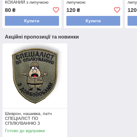
КОХАНИЙ з липучкою
липучкою
лип
80
120
120
₴
₴
Купити
Купити
Акційні пропозиції та новинки
Шеврон, нашивка, патч
СПЕЦІАЛІСТ ПО
СПІЛКУВАННЮ З
ДОВБО@БАМИ з липучкою
Готово до відправки