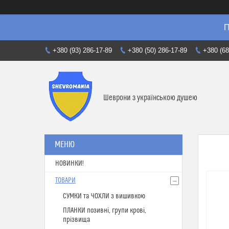
П
+380 (93) 286-17-89
+380 (50) 286-17-89
+380 (68
Шеврони з українською душею
НОВИНКИ!
ТОВАРИ
СУМКИ та ЧОХЛИ з вишивкою
ПЛАНКИ позивні, групи крові,
прізвища