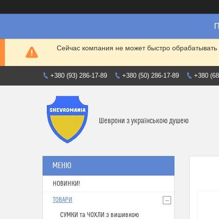
П
Сейчас компания не может быстро обрабатывать 
+380 (93) 286-17-89
+380 (50) 286-17-89
+380 (68
Шеврони з українською душею
НОВИНКИ!
ТОВАРИ
СУМКИ та ЧОХЛИ з вишивкою