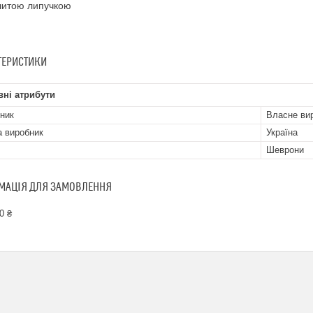
шитою липучкою
ТЕРИСТИКИ
ні атрибути
ник
Власне ви
а виробник
Україна
Шеврони
МАЦІЯ ДЛЯ ЗАМОВЛЕННЯ
0 ₴