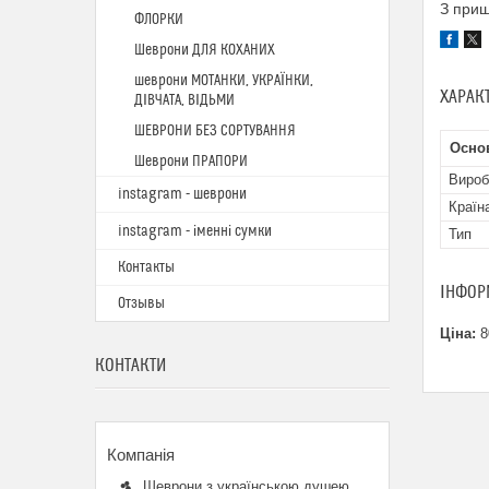
З при
ФЛОРКИ
Шеврони ДЛЯ КОХАНИХ
шеврони МОТАНКИ, УКРАЇНКИ,
ХАРАК
ДІВЧАТА, ВІДЬМИ
ШЕВРОНИ БЕЗ СОРТУВАННЯ
Основ
Шеврони ПРАПОРИ
Вироб
instagram - шеврони
Країн
instagram - іменні сумки
Тип
Контакты
ІНФОР
Отзывы
Ціна:
8
КОНТАКТИ
Шеврони з українською душею