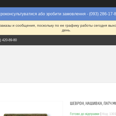
роконсультуватися або зробити замовлення - (093) 286-17-
заказы и сообщения, поскольку по ее графику работы сегодня вых
день.
) 420-89-80
ШЕВРОН, НАШИВКА, ПАТЧ М
Готово до відправки
Код:
130