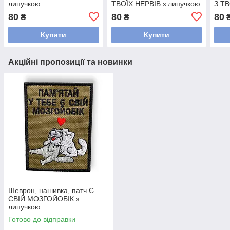
липучкою
ТВОЇХ НЕРВІВ з липучкою
З ТВ
80
80
80
₴
₴
Купити
Купити
Акційні пропозиції та новинки
Шеврон, нашивка, патч Є
СВІЙ МОЗГОЙОБІК з
липучкою
Готово до відправки