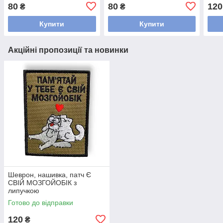
ПОВЕРТАЙСЯ ДОДОМУ! з
80
80
120
₴
₴
липучкою
Купити
Купити
Акційні пропозиції та новинки
Шеврон, нашивка, патч Є
СВІЙ МОЗГОЙОБІК з
липучкою
Готово до відправки
120
₴