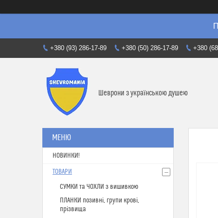
П
+380 (93) 286-17-89
+380 (50) 286-17-89
+380 (68
Шеврони з українською душею
НОВИНКИ!
ТОВАРИ
СУМКИ та ЧОХЛИ з вишивкою
ПЛАНКИ позивні, групи крові,
прізвища