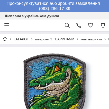
Проконсультуватися або зробити замовлення -
(093) 286-17-89
Шеврони з українською душею
КАТАЛОГ
шеврони З ТВАРИНАМИ
інші тваринки