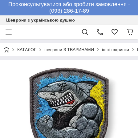
Проконсультуватися або зробити замовлення -
(093) 286-17-89
Шеврони з українською душею
КАТАЛОГ
шеврони З ТВАРИНАМИ
інші тваринки